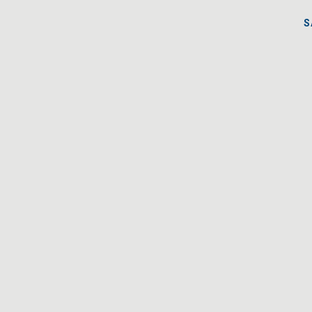
S
S
PĀRSKA
DRAUGI UN ATBALSTĪTĀJI