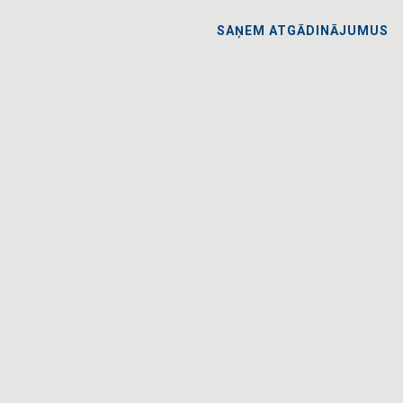
SAŅEM ATGĀDINĀJUMUS
VAISLAS SUŅI UN KUCĒNI
UZZINI NOZARES JAUNUMUS