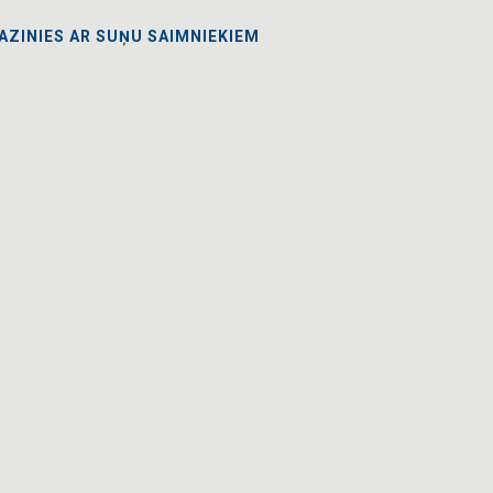
AZINIES AR SUŅU SAIMNIEKIEM
AGATAVO UN DRUKĀ KATALOGUS
TI UN ATGĀDINI PAR BIEDRU KARTĒM